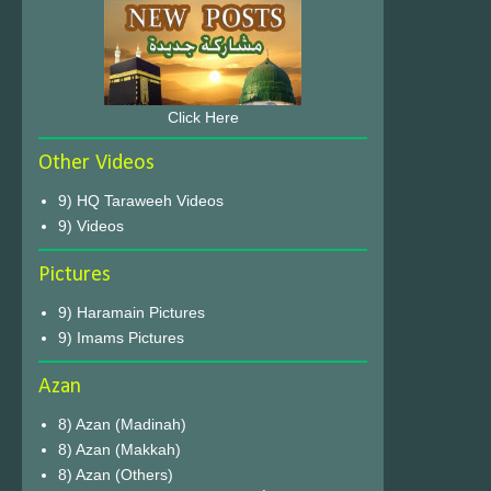
Click Here
Other Videos
9) HQ Taraweeh Videos
9) Videos
Pictures
9) Haramain Pictures
9) Imams Pictures
Azan
8) Azan (Madinah)
8) Azan (Makkah)
8) Azan (Others)