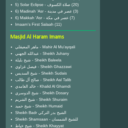
(20)
6) Madinah 'Asr - عصر في مدينة
(3)
6) Makkah 'Asr - عصر في مكة
(7)
Imaam's First Salaah
(11)
Masjid Al Haram Imams
ماهر المعيقلي - Mahir Al Mu'ayqali
عبدالله الجهني - Sheikh Juhany
شيخ بليلة - Sheikh Baleela
فيصل غزاوي - Sheikh Ghazzawi
شيخ السديس - Sheikh Sudais
صالح آل طالب - Sheikh Aal Talib
خالد الغامدي - Khalid Al Ghamdi
شيخ الدوسري - Sheikh Dosary
شيخ الشريم - Sheikh Shuraim
شيخ حميد - Sheikh Humaid
Sheikh Badr الشيخ بدر التركي
Sheikh Shamsaan - للشيخ الشمسان
شيخ خياط - Sheikh Khayyat