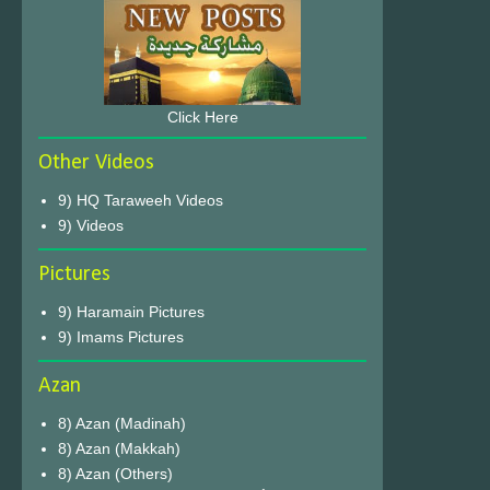
Click Here
Other Videos
9) HQ Taraweeh Videos
9) Videos
Pictures
9) Haramain Pictures
9) Imams Pictures
Azan
8) Azan (Madinah)
8) Azan (Makkah)
8) Azan (Others)