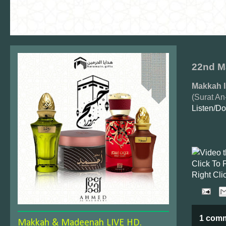
22nd M
Makkah 
(Surat An
Listen/D
Click To 
Right Cli
1 com
Makkah & Madeenah LIVE HD.