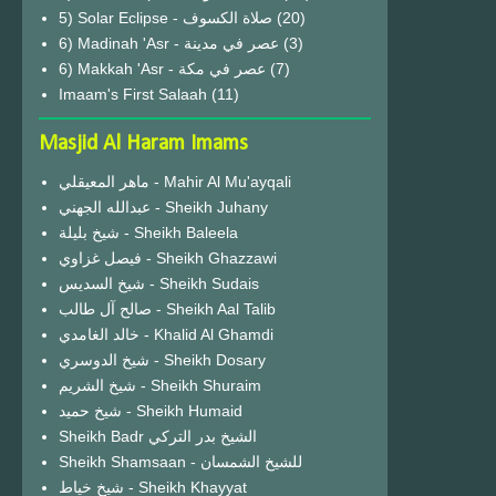
(20)
6) Madinah 'Asr - عصر في مدينة
(3)
6) Makkah 'Asr - عصر في مكة
(7)
Imaam's First Salaah
(11)
Masjid Al Haram Imams
ماهر المعيقلي - Mahir Al Mu'ayqali
عبدالله الجهني - Sheikh Juhany
شيخ بليلة - Sheikh Baleela
فيصل غزاوي - Sheikh Ghazzawi
شيخ السديس - Sheikh Sudais
صالح آل طالب - Sheikh Aal Talib
خالد الغامدي - Khalid Al Ghamdi
شيخ الدوسري - Sheikh Dosary
شيخ الشريم - Sheikh Shuraim
شيخ حميد - Sheikh Humaid
Sheikh Badr الشيخ بدر التركي
Sheikh Shamsaan - للشيخ الشمسان
شيخ خياط - Sheikh Khayyat