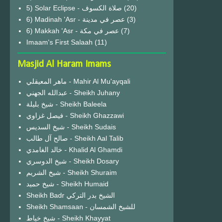
(20)
6) Madinah 'Asr - عصر في مدينة
(3)
6) Makkah 'Asr - عصر في مكة
(7)
Imaam's First Salaah
(11)
Masjid Al Haram Imams
ماهر المعيقلي - Mahir Al Mu'ayqali
عبدالله الجهني - Sheikh Juhany
شيخ بليلة - Sheikh Baleela
فيصل غزاوي - Sheikh Ghazzawi
شيخ السديس - Sheikh Sudais
صالح آل طالب - Sheikh Aal Talib
خالد الغامدي - Khalid Al Ghamdi
شيخ الدوسري - Sheikh Dosary
شيخ الشريم - Sheikh Shuraim
شيخ حميد - Sheikh Humaid
Sheikh Badr الشيخ بدر التركي
Sheikh Shamsaan - للشيخ الشمسان
شيخ خياط - Sheikh Khayyat