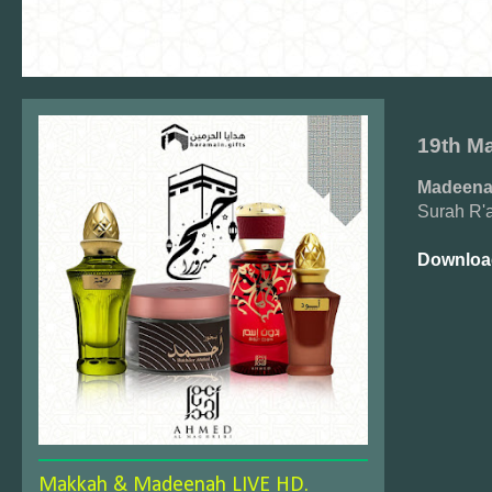
19th M
Madeena
Surah R'a
Downloa
Makkah & Madeenah LIVE HD.