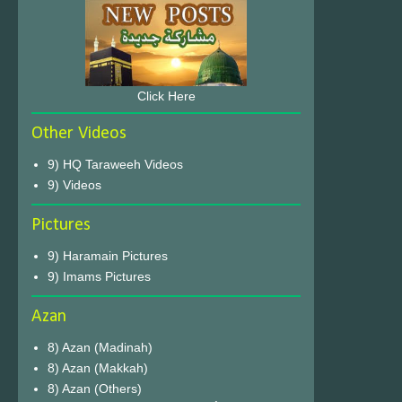
Click Here
Other Videos
9) HQ Taraweeh Videos
9) Videos
Pictures
9) Haramain Pictures
9) Imams Pictures
Azan
8) Azan (Madinah)
8) Azan (Makkah)
8) Azan (Others)