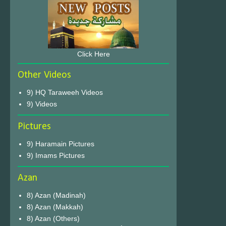
Click Here
Other Videos
9) HQ Taraweeh Videos
9) Videos
Pictures
9) Haramain Pictures
9) Imams Pictures
Azan
8) Azan (Madinah)
8) Azan (Makkah)
8) Azan (Others)