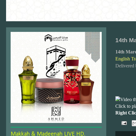
14th Ma
14th Mar
English Tr
Delivered
Click to p
Right Cli
Makkah & Madeenah LIVE HD.