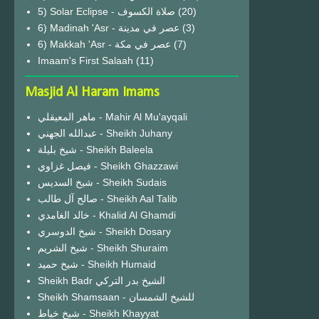
(20)
6) Madinah 'Asr - عصر في مدينة
(3)
6) Makkah 'Asr - عصر في مكة
(7)
Imaam's First Salaah
(11)
Masjid Al Haram Imams
ماهر المعيقلي - Mahir Al Mu'ayqali
عبدالله الجهني - Sheikh Juhany
شيخ بليلة - Sheikh Baleela
فيصل غزاوي - Sheikh Ghazzawi
شيخ السديس - Sheikh Sudais
صالح آل طالب - Sheikh Aal Talib
خالد الغامدي - Khalid Al Ghamdi
شيخ الدوسري - Sheikh Dosary
شيخ الشريم - Sheikh Shuraim
شيخ حميد - Sheikh Humaid
Sheikh Badr الشيخ بدر التركي
Sheikh Shamsaan - للشيخ الشمسان
شيخ خياط - Sheikh Khayyat