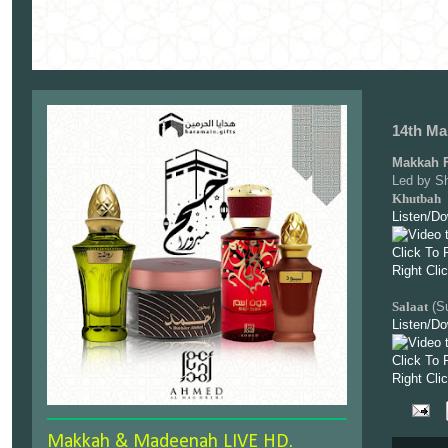
14th Ma
Makkah F
Led by S
Khutbah
Listen/D
Click To 
Right Cli
Salaat
(Su
Listen/D
Click To 
Right Cli
Makkah & Madeenah LIVE HD.