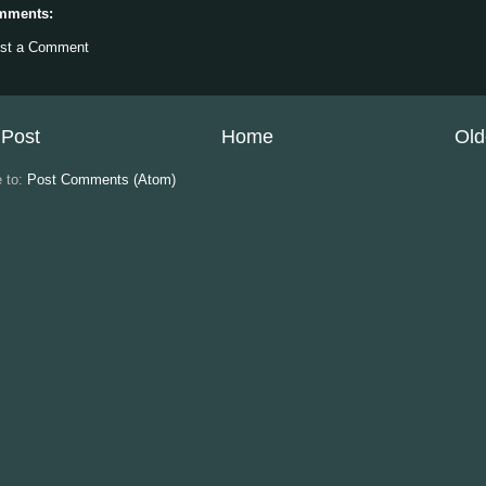
mments:
st a Comment
Post
Home
Old
e to:
Post Comments (Atom)