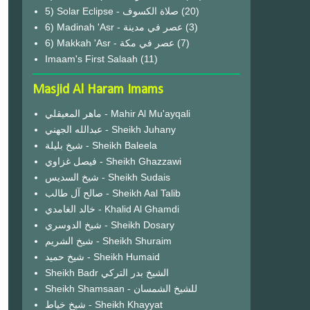
(20)
6) Madinah 'Asr - عصر في مدينة
(3)
6) Makkah 'Asr - عصر في مكة
(7)
Imaam's First Salaah
(11)
Masjid Al Haram Imams
ماهر المعيقلي - Mahir Al Mu'ayqali
عبدالله الجهني - Sheikh Juhany
شيخ بليلة - Sheikh Baleela
فيصل غزاوي - Sheikh Ghazzawi
شيخ السديس - Sheikh Sudais
صالح آل طالب - Sheikh Aal Talib
خالد الغامدي - Khalid Al Ghamdi
شيخ الدوسري - Sheikh Dosary
شيخ الشريم - Sheikh Shuraim
شيخ حميد - Sheikh Humaid
Sheikh Badr الشيخ بدر التركي
Sheikh Shamsaan - للشيخ الشمسان
شيخ خياط - Sheikh Khayyat