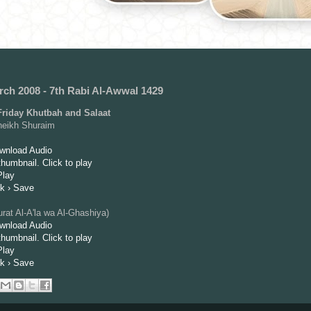
rch 2008 - 7th Rabi Al-Awwal 1429
riday Khutbah and Salaat
heikh Shuraim
ownload Audio
Play
ck › Save
rat Al-A'la wa Al-Ghashiya)
ownload Audio
Play
ck › Save