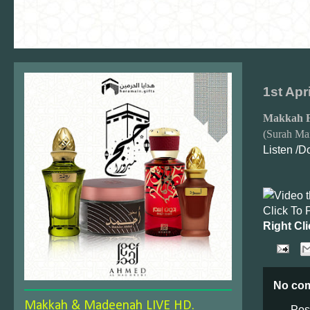
1st Apr
Makkah F
(Surah Ma
Listen /
Click To 
Right Cli
No co
Makkah & Madeenah LIVE HD.
Pos