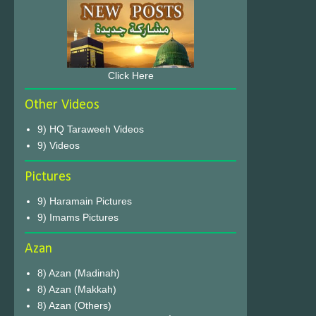
Click Here
Other Videos
9) HQ Taraweeh Videos
9) Videos
Pictures
9) Haramain Pictures
9) Imams Pictures
Azan
8) Azan (Madinah)
8) Azan (Makkah)
8) Azan (Others)