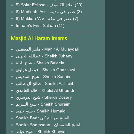
(20)
6) Madinah 'Asr - عصر في مدينة
(3)
6) Makkah 'Asr - عصر في مكة
(7)
Imaam's First Salaah
(11)
Masjid Al Haram Imams
ماهر المعيقلي - Mahir Al Mu'ayqali
عبدالله الجهني - Sheikh Juhany
شيخ بليلة - Sheikh Baleela
فيصل غزاوي - Sheikh Ghazzawi
شيخ السديس - Sheikh Sudais
صالح آل طالب - Sheikh Aal Talib
خالد الغامدي - Khalid Al Ghamdi
شيخ الدوسري - Sheikh Dosary
شيخ الشريم - Sheikh Shuraim
شيخ حميد - Sheikh Humaid
Sheikh Badr الشيخ بدر التركي
Sheikh Shamsaan - للشيخ الشمسان
شيخ خياط - Sheikh Khayyat