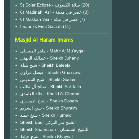
(20)
6) Madinah 'Asr - عصر في مدينة
(3)
6) Makkah 'Asr - عصر في مكة
(7)
Imaam's First Salaah
(11)
Masjid Al Haram Imams
ماهر المعيقلي - Mahir Al Mu'ayqali
عبدالله الجهني - Sheikh Juhany
شيخ بليلة - Sheikh Baleela
فيصل غزاوي - Sheikh Ghazzawi
شيخ السديس - Sheikh Sudais
صالح آل طالب - Sheikh Aal Talib
خالد الغامدي - Khalid Al Ghamdi
شيخ الدوسري - Sheikh Dosary
شيخ الشريم - Sheikh Shuraim
شيخ حميد - Sheikh Humaid
Sheikh Badr الشيخ بدر التركي
Sheikh Shamsaan - للشيخ الشمسان
شيخ خياط - Sheikh Khayyat