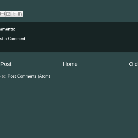
mments:
st a Comment
Post
Home
Old
e to:
Post Comments (Atom)