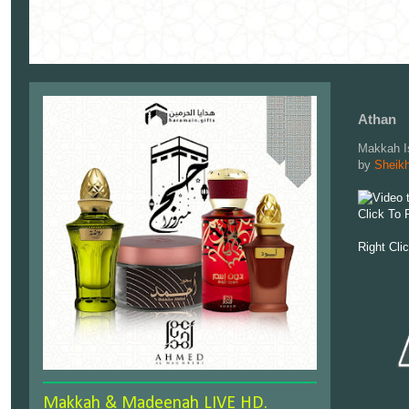
Athan
Makkah I
by
Sheikh
Click To 
Right Cli
Makkah & Madeenah LIVE HD.