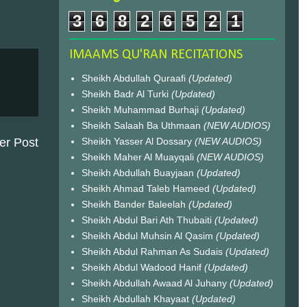
3
6
8
2
6
5
2
1
IMAAMS QU'RAN RECITATIONS
Sheikh Abdullah Quraafi
(Updated)
Sheikh Badr Al Turki
(Updated)
Sheikh Muhammad Burhaji
(Updated)
Sheikh Salaah Ba Uthmaan
(NEW AUDIOS)
er Post
Sheikh Yasser Al Dossary
(NEW AUDIOS)
Sheikh Maher Al Muayqali
(NEW AUDIOS)
Sheikh Abdullah Buayjaan
(Updated)
Sheikh Ahmad Taleb Hameed
(Updated)
Sheikh Bander Baleelah
(Updated)
Sheikh Abdul Bari Ath Thubaiti
(Updated)
Sheikh Abdul Muhsin Al Qasim
(Updated)
Sheikh Abdul Rahman As Sudais
(Updated)
Sheikh Abdul Wadood Hanif
(Updated)
Sheikh Abdullah Awaad Al Juhany
(Updated)
Sheikh Abdullah Khayaat
(Updated)