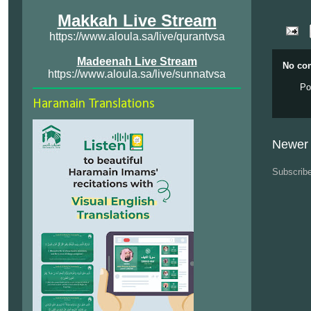
Makkah Live Stream
https://www.aloula.sa/live/qurantvsa
Madeenah Live Stream
No co
https://www.aloula.sa/live/sunnatvsa
Po
Haramain Translations
Newer 
Subscrib