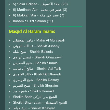
(20)
6) Madinah 'Asr - عصر في مدينة
(3)
6) Makkah 'Asr - عصر في مكة
(7)
Imaam's First Salaah
(11)
Masjid Al Haram Imams
ماهر المعيقلي - Mahir Al Mu'ayqali
عبدالله الجهني - Sheikh Juhany
شيخ بليلة - Sheikh Baleela
فيصل غزاوي - Sheikh Ghazzawi
شيخ السديس - Sheikh Sudais
صالح آل طالب - Sheikh Aal Talib
خالد الغامدي - Khalid Al Ghamdi
شيخ الدوسري - Sheikh Dosary
شيخ الشريم - Sheikh Shuraim
شيخ حميد - Sheikh Humaid
Sheikh Badr الشيخ بدر التركي
Sheikh Shamsaan - للشيخ الشمسان
شيخ خياط - Sheikh Khayyat