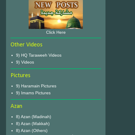
Click Here
Other Videos
9) HQ Taraweeh Videos
9) Videos
Pictures
9) Haramain Pictures
9) Imams Pictures
Azan
8) Azan (Madinah)
8) Azan (Makkah)
8) Azan (Others)