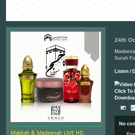
24th O
Madeenah
Surah Fu
Listen /
Click To 
Downloa
No co
Makkah & Madeenah LIVE HD.
Pos