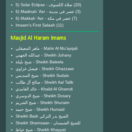
(20)
6) Madinah 'Asr - عصر في مدينة
(3)
6) Makkah 'Asr - عصر في مكة
(7)
Imaam's First Salaah
(11)
Masjid Al Haram Imams
ماهر المعيقلي - Mahir Al Mu'ayqali
عبدالله الجهني - Sheikh Juhany
شيخ بليلة - Sheikh Baleela
فيصل غزاوي - Sheikh Ghazzawi
شيخ السديس - Sheikh Sudais
صالح آل طالب - Sheikh Aal Talib
خالد الغامدي - Khalid Al Ghamdi
شيخ الدوسري - Sheikh Dosary
شيخ الشريم - Sheikh Shuraim
شيخ حميد - Sheikh Humaid
Sheikh Badr الشيخ بدر التركي
Sheikh Shamsaan - للشيخ الشمسان
شيخ خياط - Sheikh Khayyat