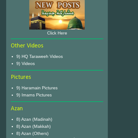
Click Here
Other Videos
9) HQ Taraweeh Videos
9) Videos
Pictures
9) Haramain Pictures
9) Imams Pictures
Azan
8) Azan (Madinah)
8) Azan (Makkah)
8) Azan (Others)