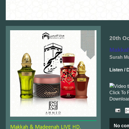
20th O
Makkah
Surah Mu
Listen /
Click To 
Download
No co
Makkah & Madeenah LIVE HD.