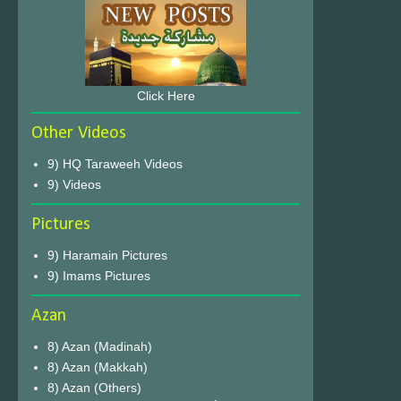
Click Here
Other Videos
9) HQ Taraweeh Videos
9) Videos
Pictures
9) Haramain Pictures
9) Imams Pictures
Azan
8) Azan (Madinah)
8) Azan (Makkah)
8) Azan (Others)