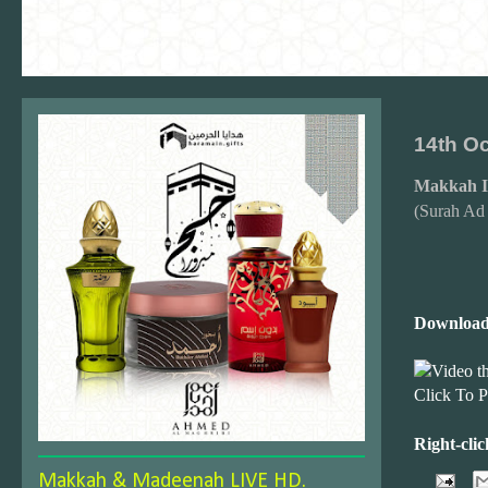
14th O
Makkah I
(Surah Ad
Download
Click To P
Right-cli
Makkah & Madeenah LIVE HD.