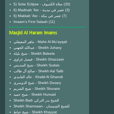
(20)
6) Madinah 'Asr - عصر في مدينة
(3)
6) Makkah 'Asr - عصر في مكة
(7)
Imaam's First Salaah
(11)
Masjid Al Haram Imams
ماهر المعيقلي - Mahir Al Mu'ayqali
عبدالله الجهني - Sheikh Juhany
شيخ بليلة - Sheikh Baleela
فيصل غزاوي - Sheikh Ghazzawi
شيخ السديس - Sheikh Sudais
صالح آل طالب - Sheikh Aal Talib
خالد الغامدي - Khalid Al Ghamdi
شيخ الدوسري - Sheikh Dosary
شيخ الشريم - Sheikh Shuraim
شيخ حميد - Sheikh Humaid
Sheikh Badr الشيخ بدر التركي
Sheikh Shamsaan - للشيخ الشمسان
شيخ خياط - Sheikh Khayyat