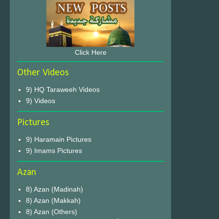
Click Here
Other Videos
9) HQ Taraweeh Videos
9) Videos
Pictures
9) Haramain Pictures
9) Imams Pictures
Azan
8) Azan (Madinah)
8) Azan (Makkah)
8) Azan (Others)