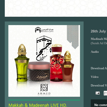
26th July
Madinah M
(Surah Ad D
Audio
Download A
Video
Download V
Makkah & Madeenah LIVE HD.
No comm