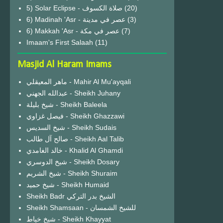
(20)
6) Madinah 'Asr - عصر في مدينة
(3)
6) Makkah 'Asr - عصر في مكة
(7)
Imaam's First Salaah
(11)
Masjid Al Haram Imams
ماهر المعيقلي - Mahir Al Mu'ayqali
عبدالله الجهني - Sheikh Juhany
شيخ بليلة - Sheikh Baleela
فيصل غزاوي - Sheikh Ghazzawi
شيخ السديس - Sheikh Sudais
صالح آل طالب - Sheikh Aal Talib
خالد الغامدي - Khalid Al Ghamdi
شيخ الدوسري - Sheikh Dosary
شيخ الشريم - Sheikh Shuraim
شيخ حميد - Sheikh Humaid
Sheikh Badr الشيخ بدر التركي
Sheikh Shamsaan - للشيخ الشمسان
شيخ خياط - Sheikh Khayyat