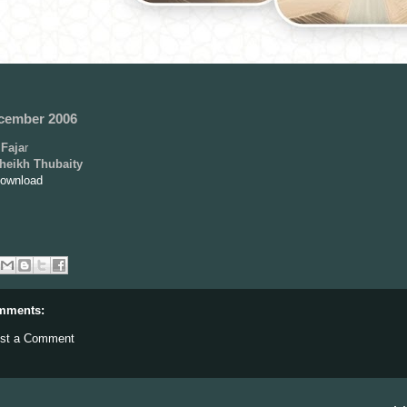
cember 2006
Faja
r
heikh Thubaity
Download
mments:
st a Comment