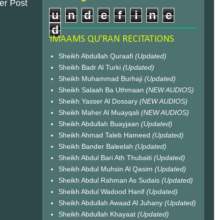
er Post
u
n
d
e
f
i
n
e
d
IMAAMS QU'RAN RECITATIONS
Sheikh Abdullah Quraafi
(Updated)
Sheikh Badr Al Turki
(Updated)
Sheikh Muhammad Burhaji
(Updated)
Sheikh Salaah Ba Uthmaan
(NEW AUDIOS)
Sheikh Yasser Al Dossary
(NEW AUDIOS)
Sheikh Maher Al Muayqali
(NEW AUDIOS)
Sheikh Abdullah Buayjaan
(Updated)
Sheikh Ahmad Taleb Hameed
(Updated)
Sheikh Bander Baleelah
(Updated)
Sheikh Abdul Bari Ath Thubaiti
(Updated)
Sheikh Abdul Muhsin Al Qasim
(Updated)
Sheikh Abdul Rahman As Sudais
(Updated)
Sheikh Abdul Wadood Hanif
(Updated)
Sheikh Abdullah Awaad Al Juhany
(Updated)
Sheikh Abdullah Khayaat
(Updated)