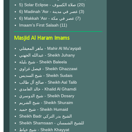
(20)
6) Madinah 'Asr - عصر في مدينة
(3)
6) Makkah 'Asr - عصر في مكة
(7)
Imaam's First Salaah
(11)
Masjid Al Haram Imams
ماهر المعيقلي - Mahir Al Mu'ayqali
عبدالله الجهني - Sheikh Juhany
شيخ بليلة - Sheikh Baleela
فيصل غزاوي - Sheikh Ghazzawi
شيخ السديس - Sheikh Sudais
صالح آل طالب - Sheikh Aal Talib
خالد الغامدي - Khalid Al Ghamdi
شيخ الدوسري - Sheikh Dosary
شيخ الشريم - Sheikh Shuraim
شيخ حميد - Sheikh Humaid
Sheikh Badr الشيخ بدر التركي
Sheikh Shamsaan - للشيخ الشمسان
شيخ خياط - Sheikh Khayyat