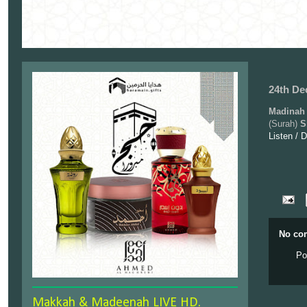
24th De
Madinah 
(Surah)
S
Listen / 
No co
Po
Makkah & Madeenah LIVE HD.