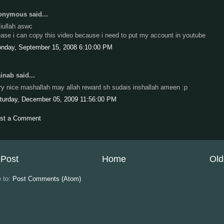
nymous said...
jiullah aswc
ease i can copy this video because i need to put my account in youtube
nday, September 15, 2008 6:10:00 PM
ainab said...
ry nice mashallah may allah reward sh sudais inshallah ameen :p
turday, December 05, 2009 11:56:00 PM
st a Comment
Post
Home
Old
e to:
Post Comments (Atom)