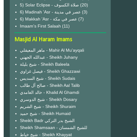
(20)
6) Madinah 'Asr - عصر في مدينة
(3)
6) Makkah 'Asr - عصر في مكة
(7)
Imaam's First Salaah
(11)
Masjid Al Haram Imams
ماهر المعيقلي - Mahir Al Mu'ayqali
عبدالله الجهني - Sheikh Juhany
شيخ بليلة - Sheikh Baleela
فيصل غزاوي - Sheikh Ghazzawi
شيخ السديس - Sheikh Sudais
صالح آل طالب - Sheikh Aal Talib
خالد الغامدي - Khalid Al Ghamdi
شيخ الدوسري - Sheikh Dosary
شيخ الشريم - Sheikh Shuraim
شيخ حميد - Sheikh Humaid
Sheikh Badr الشيخ بدر التركي
Sheikh Shamsaan - للشيخ الشمسان
شيخ خياط - Sheikh Khayyat