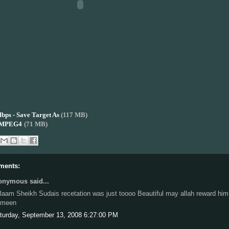
ps - Save Target As
(117 MB)
 MPEG4
(71 MB)
ments:
nymous said...
laam Sheikh Sudais recetation was just toooo Beautiful may allah reward him
meen
turday, September 13, 2008 6:27:00 PM