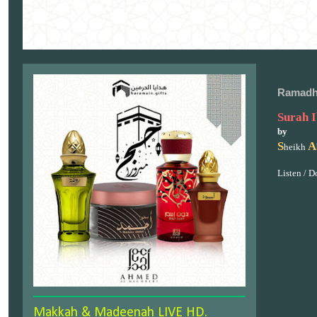
Ramadh
Surah 
by
S
A
heikh
Listen / 
Makkah & Madeenah LIVE HD.