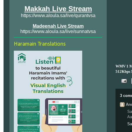
Makkah Live Stream
https://www.aloula.sa/live/qurantvsa
Madeenah Live Stream
https://www.aloula.sa/live/sunnatvsa
Haramain Translations
WMV 1 Mb
512Kbps
3 com
Ano
Sa
Aa
Sa