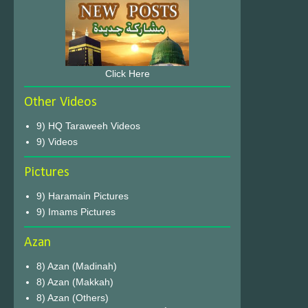
Click Here
Other Videos
9) HQ Taraweeh Videos
9) Videos
Pictures
9) Haramain Pictures
9) Imams Pictures
Azan
8) Azan (Madinah)
8) Azan (Makkah)
8) Azan (Others)