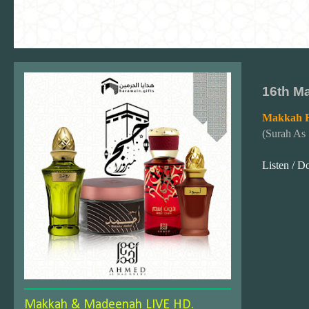
16th M
Makkah F
(Surah As 
Listen / 
Makkah & Madeenah LIVE HD.