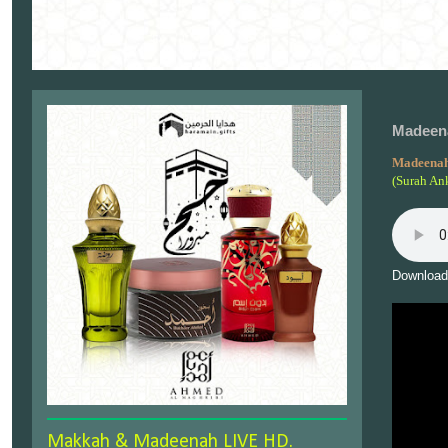
Madeena
Madeenah
(Surah An
Download
Makkah & Madeenah LIVE HD.