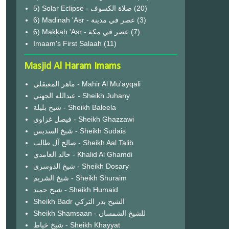
(20)
6) Madinah 'Asr - عصر في مدينة
(3)
6) Makkah 'Asr - عصر في مكة
(7)
Imaam's First Salaah
(11)
Masjid Al Haram Imams
ماهر المعيقلي - Mahir Al Mu'ayqali
عبدالله الجهني - Sheikh Juhany
شيخ بليلة - Sheikh Baleela
فيصل غزاوي - Sheikh Ghazzawi
شيخ السديس - Sheikh Sudais
صالح آل طالب - Sheikh Aal Talib
خالد الغامدي - Khalid Al Ghamdi
شيخ الدوسري - Sheikh Dosary
شيخ الشريم - Sheikh Shuraim
شيخ حميد - Sheikh Humaid
Sheikh Badr الشيخ بدر التركي
Sheikh Shamsaan - للشيخ الشمسان
شيخ خياط - Sheikh Khayyat