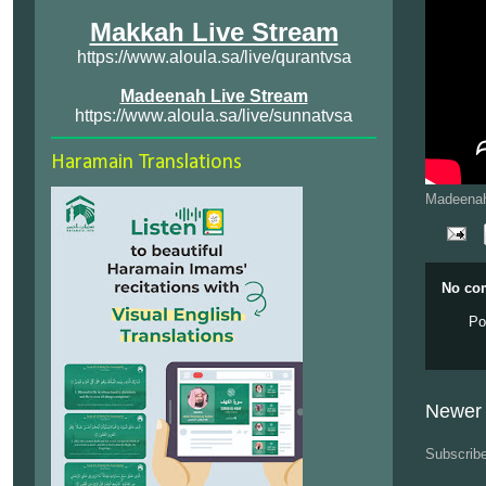
Makkah Live Stream
https://www.aloula.sa/live/qurantvsa
Madeenah Live Stream
https://www.aloula.sa/live/sunnatvsa
Haramain Translations
Madeenah
No co
Po
Newer 
Subscrib