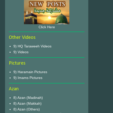
Click Here
Other Videos
9) HQ Taraweeh Videos
9) Videos
Pictures
9) Haramain Pictures
9) Imams Pictures
Azan
8) Azan (Madinah)
8) Azan (Makkah)
8) Azan (Others)