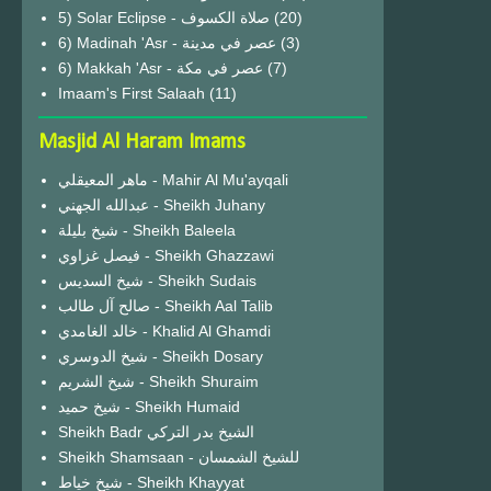
(20)
6) Madinah 'Asr - عصر في مدينة
(3)
6) Makkah 'Asr - عصر في مكة
(7)
Imaam's First Salaah
(11)
Masjid Al Haram Imams
ماهر المعيقلي - Mahir Al Mu'ayqali
عبدالله الجهني - Sheikh Juhany
شيخ بليلة - Sheikh Baleela
فيصل غزاوي - Sheikh Ghazzawi
شيخ السديس - Sheikh Sudais
صالح آل طالب - Sheikh Aal Talib
خالد الغامدي - Khalid Al Ghamdi
شيخ الدوسري - Sheikh Dosary
شيخ الشريم - Sheikh Shuraim
شيخ حميد - Sheikh Humaid
Sheikh Badr الشيخ بدر التركي
Sheikh Shamsaan - للشيخ الشمسان
شيخ خياط - Sheikh Khayyat