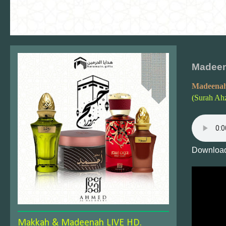
Madeena
Madeenah
(Surah Ah
Download
Makkah & Madeenah LIVE HD.