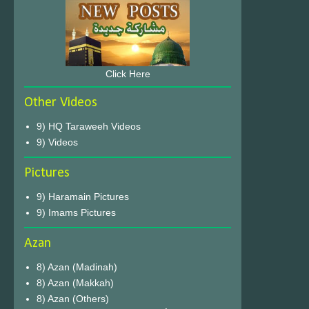
Click Here
Other Videos
9) HQ Taraweeh Videos
9) Videos
Pictures
9) Haramain Pictures
9) Imams Pictures
Azan
8) Azan (Madinah)
8) Azan (Makkah)
8) Azan (Others)