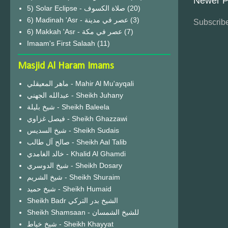
Newer P
(20)
6) Madinah 'Asr - عصر في مدينة
(3)
Subscribe
6) Makkah 'Asr - عصر في مكة
(7)
Imaam's First Salaah
(11)
Masjid Al Haram Imams
ماهر المعيقلي - Mahir Al Mu'ayqali
عبدالله الجهني - Sheikh Juhany
شيخ بليلة - Sheikh Baleela
فيصل غزاوي - Sheikh Ghazzawi
شيخ السديس - Sheikh Sudais
صالح آل طالب - Sheikh Aal Talib
خالد الغامدي - Khalid Al Ghamdi
شيخ الدوسري - Sheikh Dosary
شيخ الشريم - Sheikh Shuraim
شيخ حميد - Sheikh Humaid
Sheikh Badr الشيخ بدر التركي
Sheikh Shamsaan - للشيخ الشمسان
شيخ خياط - Sheikh Khayyat