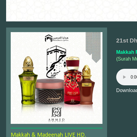
21st Dh
Makkah F
(Surah M
Download
Makkah & Madeenah LIVE HD.