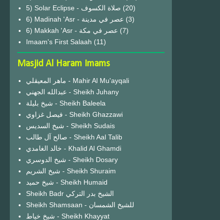
(20)
6) Madinah 'Asr - عصر في مدينة
(3)
6) Makkah 'Asr - عصر في مكة
(7)
Imaam's First Salaah
(11)
Masjid Al Haram Imams
ماهر المعيقلي - Mahir Al Mu'ayqali
عبدالله الجهني - Sheikh Juhany
شيخ بليلة - Sheikh Baleela
فيصل غزاوي - Sheikh Ghazzawi
شيخ السديس - Sheikh Sudais
صالح آل طالب - Sheikh Aal Talib
خالد الغامدي - Khalid Al Ghamdi
شيخ الدوسري - Sheikh Dosary
شيخ الشريم - Sheikh Shuraim
شيخ حميد - Sheikh Humaid
Sheikh Badr الشيخ بدر التركي
Sheikh Shamsaan - للشيخ الشمسان
شيخ خياط - Sheikh Khayyat