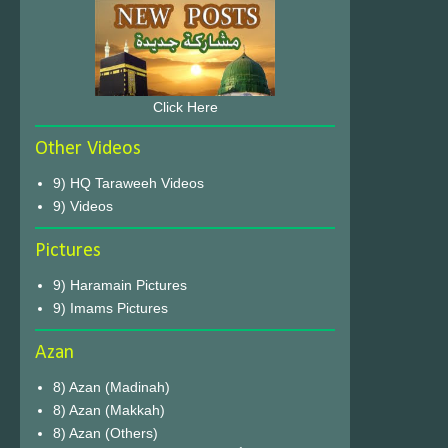
Click Here
Other Videos
9) HQ Taraweeh Videos
9) Videos
Pictures
9) Haramain Pictures
9) Imams Pictures
Azan
8) Azan (Madinah)
8) Azan (Makkah)
8) Azan (Others)