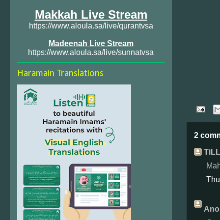
Makkah Live Stream
https://www.aloula.sa/live/qurantvsa
Madeenah Live Stream
https://www.aloula.sa/live/sunnatvsa
Haramain Translations
2 com
TiLL
Mah
Thu
Ano