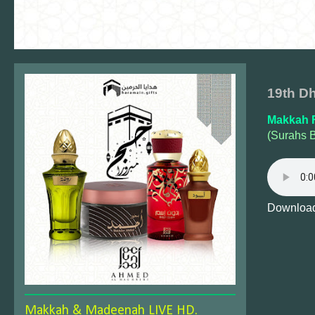
19th Dh
Makkah F
(Surahs 
Download
Makkah & Madeenah LIVE HD.