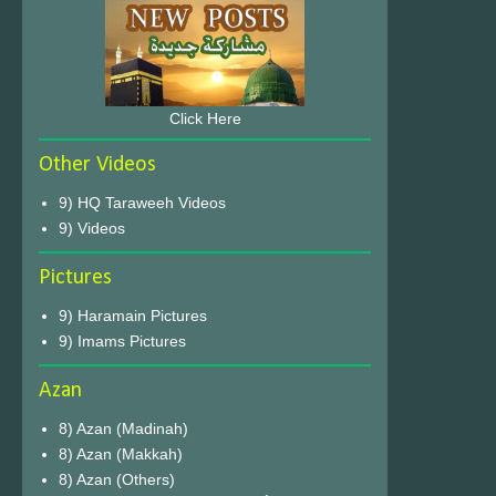
Click Here
Other Videos
9) HQ Taraweeh Videos
9) Videos
Pictures
9) Haramain Pictures
9) Imams Pictures
Azan
8) Azan (Madinah)
8) Azan (Makkah)
8) Azan (Others)