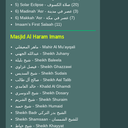
(20)
6) Madinah 'Asr - عصر في مدينة
(3)
6) Makkah 'Asr - عصر في مكة
(7)
Imaam's First Salaah
(11)
Masjid Al Haram Imams
ماهر المعيقلي - Mahir Al Mu'ayqali
عبدالله الجهني - Sheikh Juhany
شيخ بليلة - Sheikh Baleela
فيصل غزاوي - Sheikh Ghazzawi
شيخ السديس - Sheikh Sudais
صالح آل طالب - Sheikh Aal Talib
خالد الغامدي - Khalid Al Ghamdi
شيخ الدوسري - Sheikh Dosary
شيخ الشريم - Sheikh Shuraim
شيخ حميد - Sheikh Humaid
Sheikh Badr الشيخ بدر التركي
Sheikh Shamsaan - للشيخ الشمسان
شيخ خياط - Sheikh Khayyat