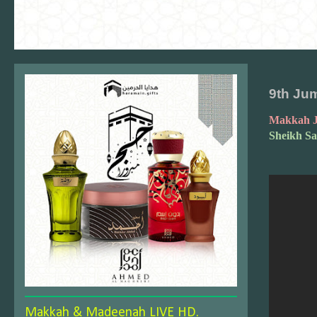
9th Ju
Makkah J
Sheikh S
Makkah & Madeenah LIVE HD.