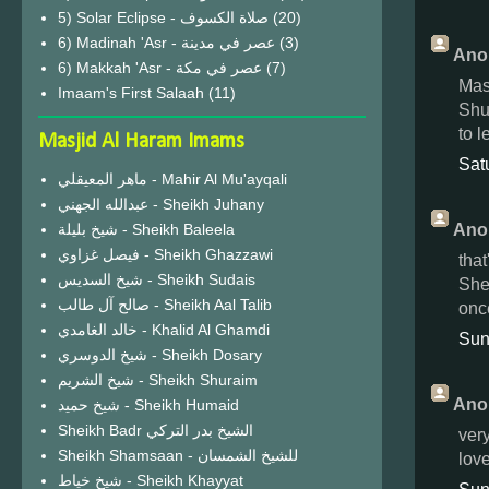
(20)
6) Madinah 'Asr - عصر في مدينة
(3)
Ano
6) Makkah 'Asr - عصر في مكة
(7)
Mas
Imaam's First Salaah
(11)
Shu
to 
Masjid Al Haram Imams
Sat
ماهر المعيقلي - Mahir Al Mu'ayqali
عبدالله الجهني - Sheikh Juhany
Ano
شيخ بليلة - Sheikh Baleela
فيصل غزاوي - Sheikh Ghazzawi
that
شيخ السديس - Sheikh Sudais
She
صالح آل طالب - Sheikh Aal Talib
once
خالد الغامدي - Khalid Al Ghamdi
Sun
شيخ الدوسري - Sheikh Dosary
شيخ الشريم - Sheikh Shuraim
Ano
شيخ حميد - Sheikh Humaid
Sheikh Badr الشيخ بدر التركي
ver
Sheikh Shamsaan - للشيخ الشمسان
lov
شيخ خياط - Sheikh Khayyat