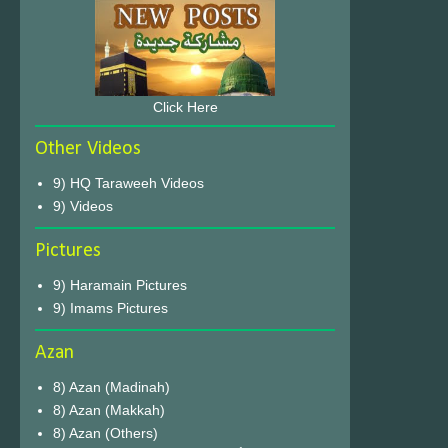
Click Here
Other Videos
9) HQ Taraweeh Videos
9) Videos
Pictures
9) Haramain Pictures
9) Imams Pictures
Azan
8) Azan (Madinah)
8) Azan (Makkah)
8) Azan (Others)