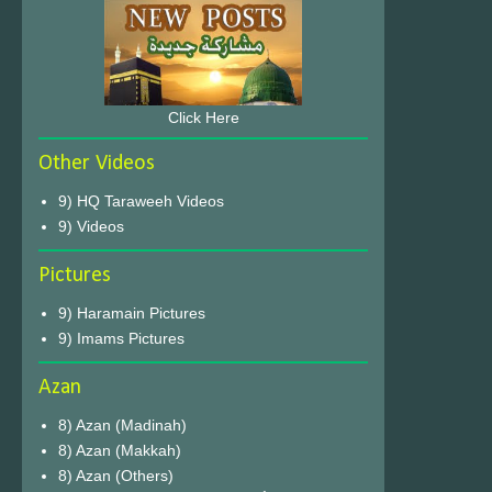
Click Here
Other Videos
9) HQ Taraweeh Videos
9) Videos
Pictures
9) Haramain Pictures
9) Imams Pictures
Azan
8) Azan (Madinah)
8) Azan (Makkah)
8) Azan (Others)