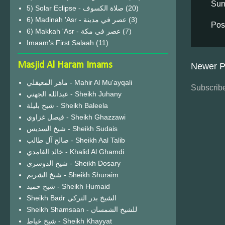
Sun
(20)
6) Madinah 'Asr - عصر في مدينة
(3)
Pos
6) Makkah 'Asr - عصر في مكة
(7)
Imaam's First Salaah
(11)
Masjid Al Haram Imams
Newer P
ماهر المعيقلي - Mahir Al Mu'ayqali
Subscribe
عبدالله الجهني - Sheikh Juhany
شيخ بليلة - Sheikh Baleela
فيصل غزاوي - Sheikh Ghazzawi
شيخ السديس - Sheikh Sudais
صالح آل طالب - Sheikh Aal Talib
خالد الغامدي - Khalid Al Ghamdi
شيخ الدوسري - Sheikh Dosary
شيخ الشريم - Sheikh Shuraim
شيخ حميد - Sheikh Humaid
Sheikh Badr الشيخ بدر التركي
Sheikh Shamsaan - للشيخ الشمسان
شيخ خياط - Sheikh Khayyat