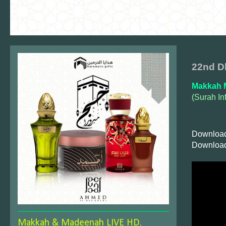
22nd Dh
Makkah 
(Surah Inf
Download
Download
Makkah & Madeenah LIVE HD.