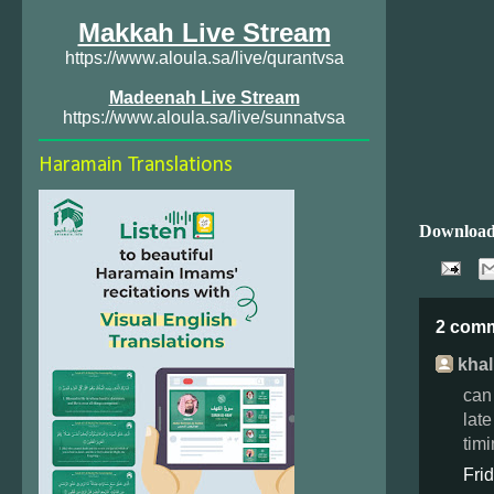
Makkah Live Stream
https://www.aloula.sa/live/qurantvsa
Madeenah Live Stream
https://www.aloula.sa/live/sunnatvsa
Haramain Translations
Download
2 com
khal
can
late
timi
Fri