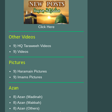
Click Here
Other Videos
9) HQ Taraweeh Videos
9) Videos
Pictures
9) Haramain Pictures
9) Imams Pictures
Azan
8) Azan (Madinah)
8) Azan (Makkah)
8) Azan (Others)