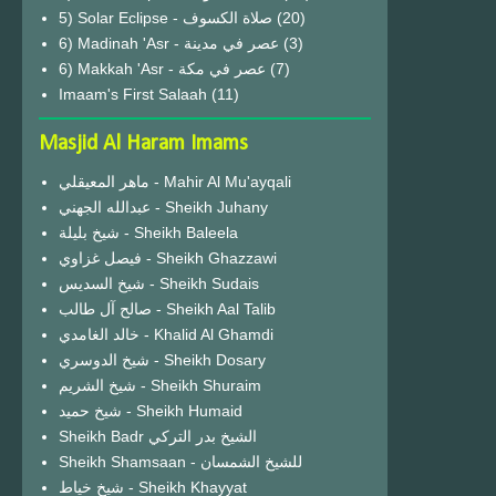
(20)
6) Madinah 'Asr - عصر في مدينة
(3)
6) Makkah 'Asr - عصر في مكة
(7)
Imaam's First Salaah
(11)
Masjid Al Haram Imams
ماهر المعيقلي - Mahir Al Mu'ayqali
عبدالله الجهني - Sheikh Juhany
شيخ بليلة - Sheikh Baleela
فيصل غزاوي - Sheikh Ghazzawi
شيخ السديس - Sheikh Sudais
صالح آل طالب - Sheikh Aal Talib
خالد الغامدي - Khalid Al Ghamdi
شيخ الدوسري - Sheikh Dosary
شيخ الشريم - Sheikh Shuraim
شيخ حميد - Sheikh Humaid
Sheikh Badr الشيخ بدر التركي
Sheikh Shamsaan - للشيخ الشمسان
شيخ خياط - Sheikh Khayyat