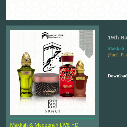
19th R
Makkah '
(
Surah Fus
Download
Makkah & Madeenah LIVE HD.