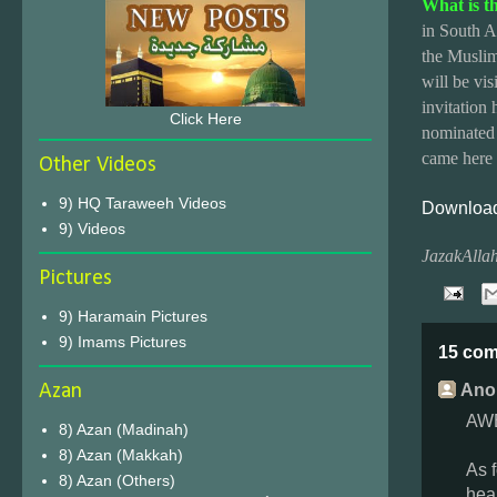
What is th
in South A
the Muslim
will be vis
invitation
Click Here
nominated 
came here 
Other Videos
9) HQ Taraweeh Videos
Download
9) Videos
JazakAllah
Pictures
9) Haramain Pictures
9) Imams Pictures
15 co
Ano
Azan
AWES
8) Azan (Madinah)
8) Azan (Makkah)
As f
8) Azan (Others)
hear