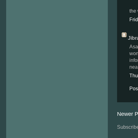
Fri
Jibr
Asal
won
info
nea
Thu
Pos
Newer P
Subscribe