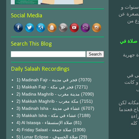
قبل الإمامة في الحرم أصلي بالناس في مسجد الخيف و مكثت حوالي 5 سنوات و
مصغرة عن
Social Media
وع من
 صلاة في
Search This Blog
1428هـ,و أما أول صلاة جهرية
Daily Salaah Recordings
لى في
1) Madinah Fajr - فجر في مدينة
(7070)
و كانت
1) Makkah Fajr - فجر في مكة
(7271)
ى
2) Madina Maghrib - مدينة مغرب
(7090)
2) Makkah Maghrib - مكة مغرب
(7151)
كانه لكن
3) Madinah Isha - عشاء في مدينة
(6707)
اج.فعندما
3) Makkah Isha - عشاء في مكة
(7188)
اءة
4) Al Istasqa - صلاة الإستسقاء
(81)
 كله
4) Friday Salaat - صلاة جمعة
(1906)
5) Lunar Eclipse - صلاة الخسوف
(29)