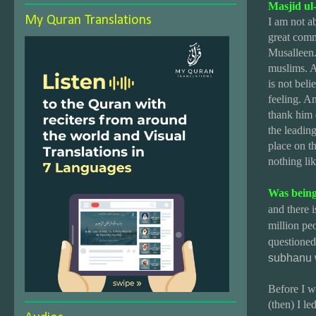
Masjid ul
My Quran Translations
I am not ab
great comm
Musalleen.
muslims. A
is not beli
feeling. An
thank him 
the leadin
place on th
nothing li
Was being
and there i
million pe
questioned
subhanu
Before I w
(then) I l