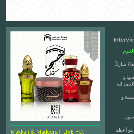
Intervi
لحرم
اءً مباركً
سها,و
لحمد لله
سنة,و
أصول
ه عز وجل.وهذا هو أعظم
Makkah & Madeenah LIVE HD.