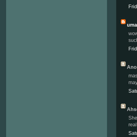
Fri
uma
wow
suc
Fri
Ano
mas
may
Sat
Ahso
She
real
Sat