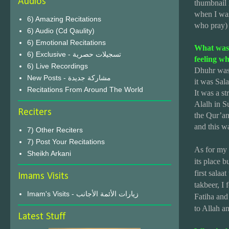
Audios
thumbnail 
when I was
6) Amazing Recitations
who pray)
6) Audio (Cd Qaulity)
6) Emotional Recitations
What was 
6) Exclusive - تسجيلات حصرية
feeling wh
6) Live Recordings
Dhuhr was 
New Posts - مشاركة جديدة
it was Sal
Recitations From Around The World
It was a st
Alalh in S
Reciters
the Qur’an)
and this wa
7) Other Reciters
7) Post Your Recitations
As for my f
Sheikh Arkani
its place b
first sala
Imams Visits
takbeer, I 
Imam's Visits - زيارات الأئمة الأجانب
Fatiha and
to Allah an
Latest Stuff