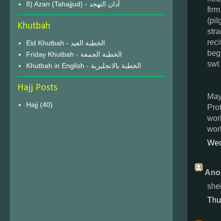
8) Azan (Tahajjud) - أذان التهجد
firm
(pil
Khutbah
str
reci
Eid Khutbah - الخطبة العيد
bega
Friday Khutbah - الخطبة الجمعة
swt
Khutbah in English - الخطبة بالانجليزية
Hajj Posts
May
Hajj
(40)
Pro
wor
wor
Wed
Ano
she
Thu