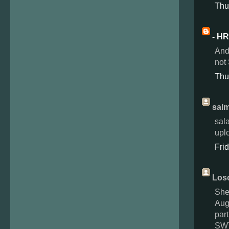
Thu
- HR
And 
not
Thu
salm
sal
uplo
Fri
Loso
She
Aug
part
SWT