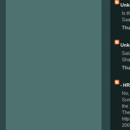
Unk
Is 
Saa
Thu
Unk
Sal
Sha
Thu
- HR
No, 
Sund
the 
The
htt
200