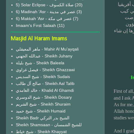
أفريقيا
(20)
في كيب
6) Madinah 'Asr - عصر في مدينة
(3)
عرضت
6) Makkah 'Asr - عصر في مكة
(7)
ؤون
Imaam's First Salaah
(11)
رها إن شاء
Masjid Al Haram Imams
ماهر المعيقلي - Mahir Al Mu'ayqali
عبدالله الجهني - Sheikh Juhany
شيخ بليلة - Sheikh Baleela
فيصل غزاوي - Sheikh Ghazzawi
شيخ السديس - Sheikh Sudais
I
صالح آل طالب - Sheikh Aal Talib
خالد الغامدي - Khalid Al Ghamdi
First of al
شيخ الدوسري - Sheikh Dosary
and I ask 
شيخ الشريم - Sheikh Shuraim
As for me,
شيخ حميد - Sheikh Humaid
Allah hono
studies we
Sheikh Badr الشيخ بدر التركي
Sheikh Shamsaan - للشيخ الشمسان
And I gra
شيخ خياط - Sheikh Khayyat