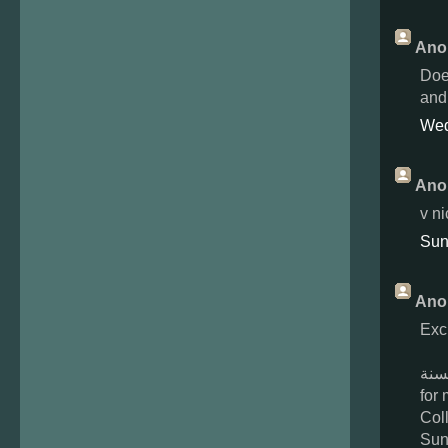
Ano
Doe
and 
Wed
Ano
v n
Sun
Ano
Exc
سنة
for 
Col
Sun