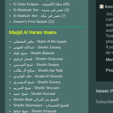
(20)
Ano
6) Madinah 'Asr - عصر في مدينة
(3)
Jaza
6) Makkah 'Asr - عصر في مكة
(7)
can'
Imaam's First Salaah
(11)
web
and
Masjid Al Haram Imams
Turk
pho
ماهر المعيقلي - Mahir Al Mu'ayqali
If 
عبدالله الجهني - Sheikh Juhany
do 
شيخ بليلة - Sheikh Baleela
فيصل غزاوي - Sheikh Ghazzawi
Mon
شيخ السديس - Sheikh Sudais
Pos
صالح آل طالب - Sheikh Aal Talib
خالد الغامدي - Khalid Al Ghamdi
شيخ الدوسري - Sheikh Dosary
شيخ الشريم - Sheikh Shuraim
Newer P
شيخ حميد - Sheikh Humaid
Sheikh Badr الشيخ بدر التركي
Subscribe
Sheikh Shamsaan - للشيخ الشمسان
شيخ خياط - Sheikh Khayyat