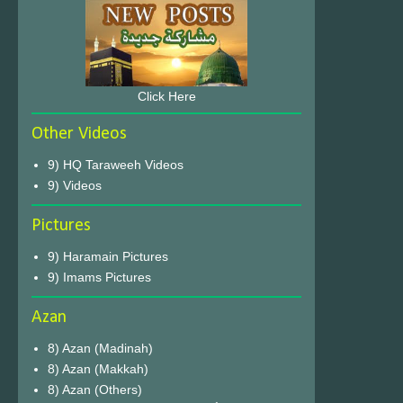
Click Here
Other Videos
9) HQ Taraweeh Videos
9) Videos
Pictures
9) Haramain Pictures
9) Imams Pictures
Azan
8) Azan (Madinah)
8) Azan (Makkah)
8) Azan (Others)